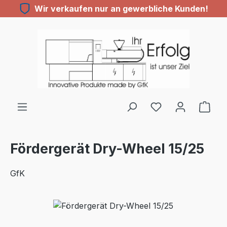
Wir verkaufen nur an gewerbliche Kunden!
Zum Hauptinhalt springen
Du hast 0 Produ
Fördergerät Dry-Wheel 15/25
GfK
Bildergalerie überspringen