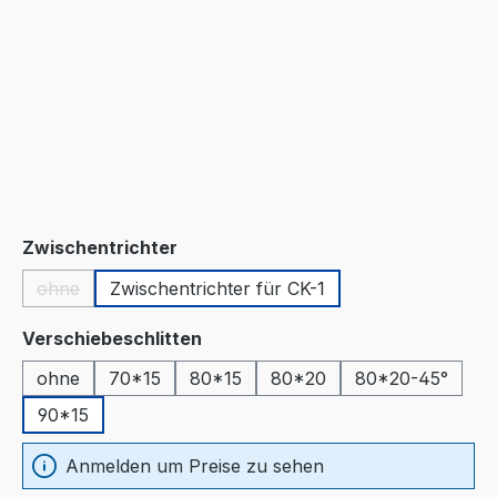
auswählen
Zwischentrichter
ohne
Zwischentrichter für CK-1
(Diese Option ist zurzeit nicht verfügbar.)
auswählen
Verschiebeschlitten
ohne
70*15
80*15
80*20
80*20-45°
90*15
Anmelden um Preise zu sehen