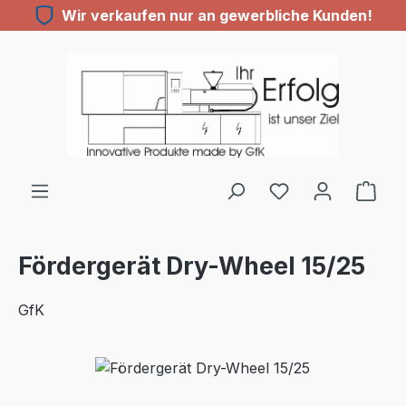
Wir verkaufen nur an gewerbliche Kunden!
Zum Hauptinhalt springen
Du hast 0 Produ
Fördergerät Dry-Wheel 15/25
GfK
Bildergalerie überspringen