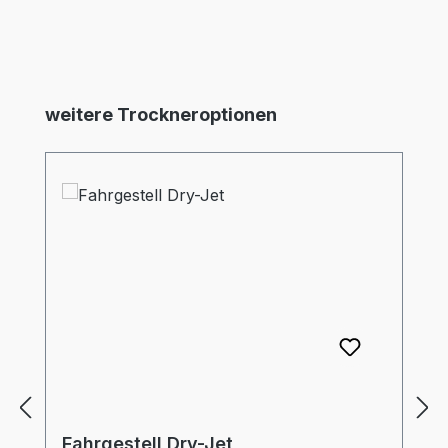
Produktgalerie überspringen
weitere Trockneroptionen
Fahrgestell Dry-Jet