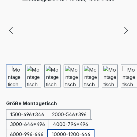
auswählen
Größe Montagetisch
1500-496*346
2000-546*396
3000-646*496
4000-796*496
6000-996-646
10000-1200-646