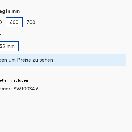
auswählen
eg in mm
0
600
700
auswählen
r
55 mm
en um Preise zu sehen
ttel hinzufügen
mmer:
SW10034.6