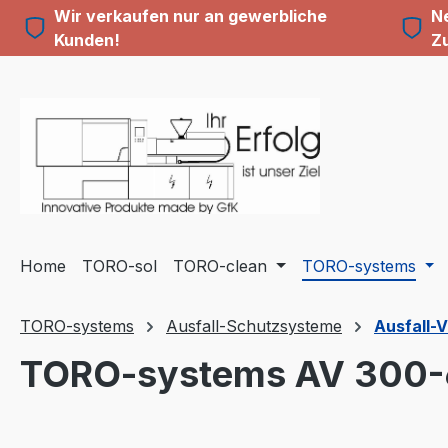
Wir verkaufen nur an gewerbliche
Ne
m Hauptinhalt springen
Zur Suche springen
Zur Hauptnavigation springen
Kunden!
Z
Home
TORO-sol
TORO-clean
TORO-systems
TORO-systems
Ausfall-Schutzsysteme
Ausfall-
TORO-systems AV 300