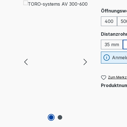
Öffnungsw
400
50
Distanzroh
35 mm
Anmeld
Zum Merkze
Produktnu