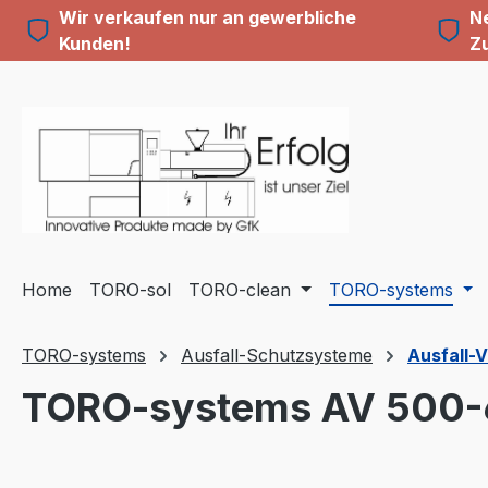
Wir verkaufen nur an gewerbliche
Ne
m Hauptinhalt springen
Zur Suche springen
Zur Hauptnavigation springen
Kunden!
Z
Home
TORO-sol
TORO-clean
TORO-systems
TORO-systems
Ausfall-Schutzsysteme
Ausfall-
TORO-systems AV 500