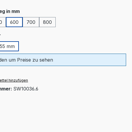
auswählen
eg in mm
0
600
700
800
auswählen
r
55 mm
en um Preise zu sehen
ttel hinzufügen
mmer:
SW10036.6