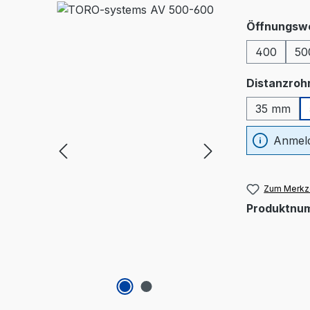
Öffnungsw
400
50
Distanzroh
35 mm
Anmeld
Zum Merkze
Produktnu