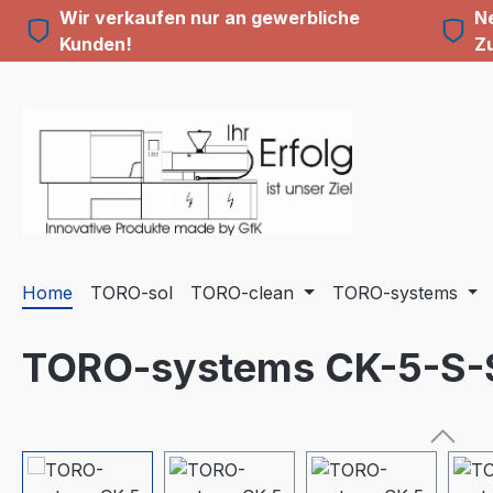
Wir verkaufen nur an gewerbliche
Ne
m Hauptinhalt springen
Zur Suche springen
Zur Hauptnavigation springen
Kunden!
Z
Home
TORO-sol
TORO-clean
TORO-systems
TORO-systems CK-5-S-
Bildergalerie überspringen