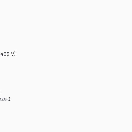
(400 V)
)
zeit)