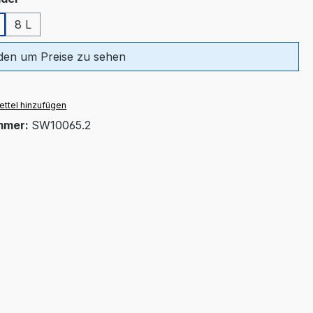
8 L
en um Preise zu sehen
ttel hinzufügen
mmer:
SW10065.2