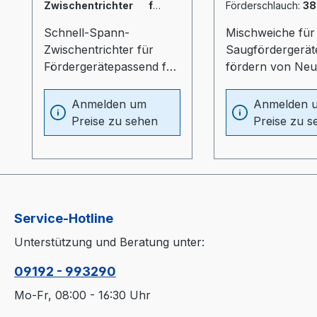
Zwischentrichter für
Förderschlauch:
3
CK-2/5/8
Steuerungsvaria
Schnell-Spann-
Mischweiche für
für Superior Steu
Zwischentrichter für
Saugfördergerä
Fördergerätepassend für
fördern von Ne
CK
und
2/5/8Verschiebeschlitten
MahlgutSteuerun
Anmelden um
Anmelden 
können direkt
Fördergeräte mit
Preise zu sehen
Preise zu s
angebracht werden
Superior- oder 
(siehe Optionen)
SteuerungE: mit 
Steuerung für
Fördergeäte mit 
Steuerung bzw.
Service-Hotline
FremdgeräteFörd
uchdurchmesser
Unterstützung und Beratung unter:
mm: für TORO-s
CK-2/5/8
09192 - 993290
Einzelförderger
Mo-Fr, 08:00 - 16:30 Uhr
mm: für TORO-s