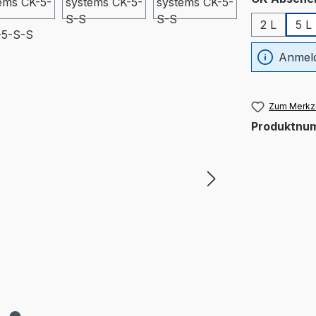
2 L
5 L
Anmeld
Zum Merkze
Produktnu