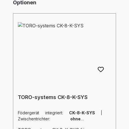
Produktgalerie überspringen
Optionen
TORO-systems CK-8-K-SYS
Födergerät integriert:
CK-8-K-SYS
|
Zwischentrichter:
ohne
|
Verschiebeschlitten:
ohne