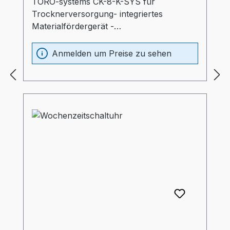
TORO-systems CK-8-K-SYS für
Trocknerversorgung- integriertes
Materialfördergerät -
Übertrocknungsschutz
(Absenktemperatur nach eingestellter
Anmelden um Preise zu sehen
Zeit)