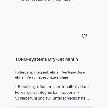
Lufteinlaß im Behälter- "echter
Luftverteiler" wie bei großen Trocknern-
Auslaßschieber- Sichtfenster- separater
Heizungsregler (Industriequalität)-
Druckluftüberwachung- Automatischen
AbschaltprogrammProspekt: TORO-
systems Dry Jet Mini
TORO-systems Dry-Jet Mini 4
Födergerät integriert:
ohne
|
Venturie-Düse:
ohne
|
Verschiebeschlitten:
ohne
- Behältergrößen: 4 Liter Inhalt- Zyklon-
Fördergerät integrierbar (optional)-
Schiebeführung für unterschiedlichste
Verarbeitungsmaschinen (optional)-