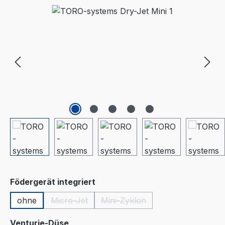
Bildergalerie überspringen
auswählen
Födergerät integriert
ohne
Micro-Jet
Mini-Zyklon
(Diese Option ist zurzeit nicht verfügbar.)
(Diese Option ist zurzeit nicht 
auswählen
Venturie-Düse