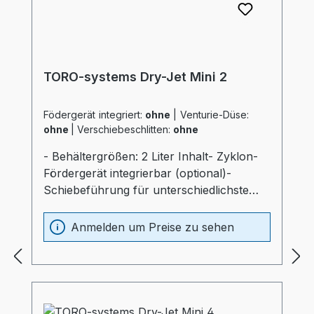
TORO-systems Dry-Jet Mini 2
Födergerät integriert:
ohne
|
Venturie-Düse:
ohne
|
Verschiebeschlitten:
ohne
- Behältergrößen: 2 Liter Inhalt- Zyklon-
Fördergerät integrierbar (optional)-
Schiebeführung für unterschiedlichste
Verarbeitungsmaschinen (optional)-
Materialbehälter und Heizung optimal
Anmelden um Preise zu sehen
wärmeisoliert (20mm)- Prozessheizung im
Materialbehälter integriert (Elektrokasten
ohne thermische Belastung)-
Materialbehälter aus Edelstahl und
Spezialglas- Temperaturfühler am