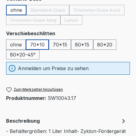
ohne
Standard-Düse
Trockner-Düse kurz
(Diese Option ist zurzeit nicht verfügbar.)
(Diese Option ist zu
Trockner-Düse lang
Lanze
(Diese Option ist zurzeit nicht verfügbar.)
(Diese Option ist zurzeit nicht ve
auswählen
Verschiebeschlitten
ohne
70*10
70*15
80*15
80*20
80*20-45°
Anmelden um Preise zu sehen
Zum Merkzettel hinzufügen
Produktnummer:
SW10043.17
Beschreibung
- Behältergrößen: 1 Liter Inhalt- Zyklon-Fördergerät