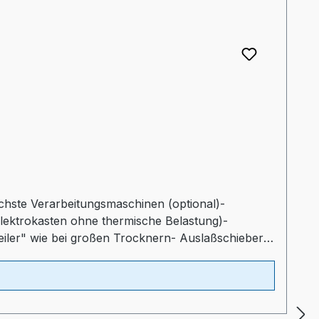
lichste Verarbeitungsmaschinen (optional)-
Elektrokasten ohne thermische Belastung)-
teiler" wie bei großen Trocknern- Auslaßschieber-
ltprogrammProspekt: TORO-systems Dry Jet Mini