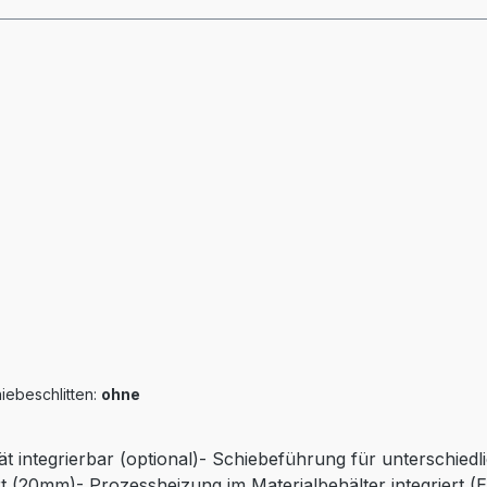
iebeschlitten:
ohne
ät integrierbar (optional)- Schiebeführung für unterschied
t (20mm)- Prozessheizung im Materialbehälter integriert (