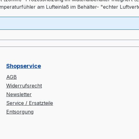
emperaturfühler am Lufteinlaß im Behälter- "echter Luftver
iequalität)- Druckluftüberwachung- Automatischen Abscha
Shopservice
AGB
Widerrufsrecht
Newsletter
Service / Ersatzteile
Entsorgung