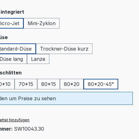
auswählen
integriert
icro-Jet
Mini-Zyklon
tion ist zurzeit nicht verfügbar.)
auswählen
üse
tandard-Düse
Trockner-Düse kurz
tion ist zurzeit nicht verfügbar.)
Düse lang
Lanze
auswählen
schlitten
0*10
70*15
80*15
80*20
80*20-45°
en um Preise zu sehen
ttel hinzufügen
mmer:
SW10043.30