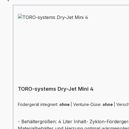
TORO-systems Dry-Jet Mini 4
Födergerät integriert:
ohne
|
Venturie-Düse:
ohne
|
Versch
- Behältergrößen: 4 Liter Inhalt- Zyklon-Förderger
Materialbehälter und Heizung optimal wärmeisolier