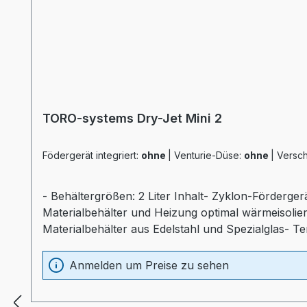
TORO-systems Dry-Jet Mini 2
Födergerät integriert:
ohne
|
Venturie-Düse:
ohne
|
Versch
- Behältergrößen: 2 Liter Inhalt- Zyklon-Förderger
Materialbehälter und Heizung optimal wärmeisolier
Materialbehälter aus Edelstahl und Spezialglas- T
Sichtfenster- separater Heizungsregler (Industr
Anmelden um Preise zu sehen