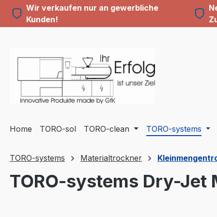
Wir verkaufen nur an gewerbliche
Ne
m Hauptinhalt springen
Zur Suche springen
Zur Hauptnavigation springen
Kunden!
Z
Home
TORO-sol
TORO-clean
TORO-systems
TORO-systems
Materialtrockner
Kleinmengentroc
TORO-systems Dry-Jet M