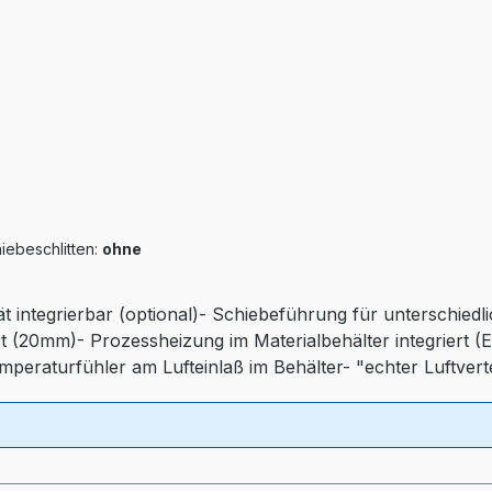
iebeschlitten:
ohne
ät integrierbar (optional)- Schiebeführung für unterschied
t (20mm)- Prozessheizung im Materialbehälter integriert (
emperaturfühler am Lufteinlaß im Behälter- "echter Luftver
iequalität)- Druckluftüberwachung- Automatischen Abscha