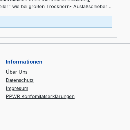
teiler" wie bei großen Trocknern- Auslaßschieber-
ltprogrammProspekt: TORO-systems Dry Jet Mini
Informationen
Über Uns
Datenschutz
Impresum
PPWR Konfomitätserklärungen