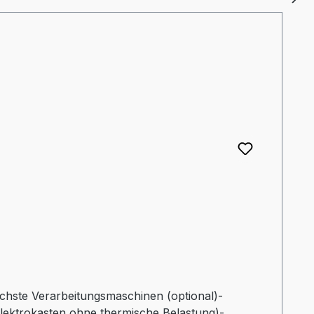
lichste Verarbeitungsmaschinen (optional)-
Elektrokasten ohne thermische Belastung)-