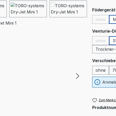
Födergerät 
ohne
M
(Diese Op
Venturie-D
ohne
S
(Diese Op
Trockner-
Verschiebe
ohne
7
Anmeld
Zum Merkze
Produktnu