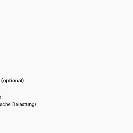
(optional)
m)
ische Belastung)