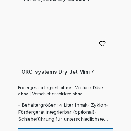
Lufteinlaß im Behälter- "echter
Luftverteiler" wie bei großen Trocknern-
Auslaßschieber- Sichtfenster- separater
Heizungsregler (Industriequalität)-
Druckluftüberwachung- Automatischen
AbschaltprogrammProspekt: TORO-
systems Dry Jet Mini
TORO-systems Dry-Jet Mini 4
Födergerät integriert:
ohne
|
Venturie-Düse:
ohne
|
Verschiebeschlitten:
ohne
- Behältergrößen: 4 Liter Inhalt- Zyklon-
Fördergerät integrierbar (optional)-
Schiebeführung für unterschiedlichste
Verarbeitungsmaschinen (optional)-