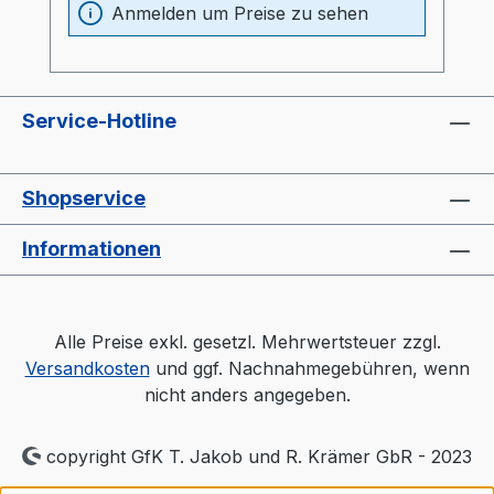
Materialbehälter und Heizung optimal
Anmelden um Preise zu sehen
wärmeisoliert (20mm)- Prozessheizung im
Materialbehälter integriert (Elektrokasten
ohne thermische Belastung)-
Materialbehälter aus Edelstahl und
Service-Hotline
Spezialglas- Temperaturfühler am
Lufteinlaß im Behälter- "echter
Luftverteiler" wie bei großen Trocknern-
Shopservice
Auslaßschieber- Sichtfenster- separater
Heizungsregler (Industriequalität)-
Informationen
Druckluftüberwachung- Automatischen
AbschaltprogrammProspekt: TORO-
systems Dry Jet Mini
Alle Preise exkl. gesetzl. Mehrwertsteuer zzgl.
Versandkosten
und ggf. Nachnahmegebühren, wenn
nicht anders angegeben.
copyright GfK T. Jakob und R. Krämer GbR - 2023