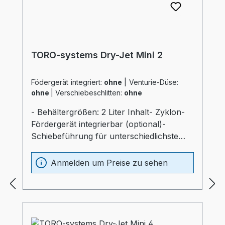
TORO-systems Dry-Jet Mini 2
Födergerät integriert:
ohne
|
Venturie-Düse:
ohne
|
Verschiebeschlitten:
ohne
- Behältergrößen: 2 Liter Inhalt- Zyklon-
Fördergerät integrierbar (optional)-
Schiebeführung für unterschiedlichste
Verarbeitungsmaschinen (optional)-
Materialbehälter und Heizung optimal
Anmelden um Preise zu sehen
wärmeisoliert (20mm)- Prozessheizung im
Materialbehälter integriert (Elektrokasten
ohne thermische Belastung)-
Materialbehälter aus Edelstahl und
Spezialglas- Temperaturfühler am