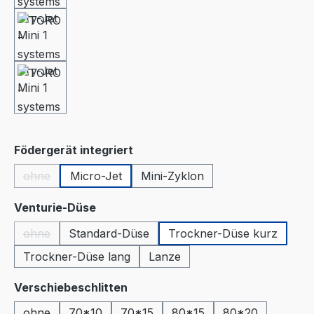
auswählen
Födergerät integriert
ohne
Micro-Jet
Mini-Zyklon
(Diese Option ist zurzeit nicht verfügbar.)
auswählen
Venturie-Düse
ohne
Standard-Düse
Trockner-Düse kurz
(Diese Option ist zurzeit nicht verfügbar.)
Trockner-Düse lang
Lanze
auswählen
Verschiebeschlitten
ohne
70*10
70*15
80*15
80*20