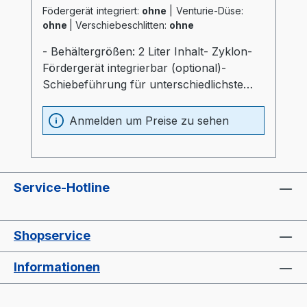
Födergerät integriert:
ohne
|
Venturie-Düse:
ohne
|
Verschiebeschlitten:
ohne
- Behältergrößen: 2 Liter Inhalt- Zyklon-
Fördergerät integrierbar (optional)-
Schiebeführung für unterschiedlichste
Verarbeitungsmaschinen (optional)-
Materialbehälter und Heizung optimal
Anmelden um Preise zu sehen
wärmeisoliert (20mm)- Prozessheizung im
Materialbehälter integriert (Elektrokasten
ohne thermische Belastung)-
Materialbehälter aus Edelstahl und
Service-Hotline
Spezialglas- Temperaturfühler am
Lufteinlaß im Behälter- "echter
Luftverteiler" wie bei großen Trocknern-
Shopservice
Auslaßschieber- Sichtfenster- separater
Heizungsregler (Industriequalität)-
Informationen
Druckluftüberwachung- Automatischen
AbschaltprogrammProspekt: TORO-