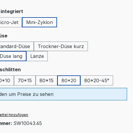
auswählen
integriert
icro-Jet
Mini-Zyklon
tion ist zurzeit nicht verfügbar.)
auswählen
üse
tandard-Düse
Trockner-Düse kurz
tion ist zurzeit nicht verfügbar.)
Düse lang
Lanze
auswählen
schlitten
0*10
70*15
80*15
80*20
80*20-45°
en um Preise zu sehen
ttel hinzufügen
mmer:
SW10043.65