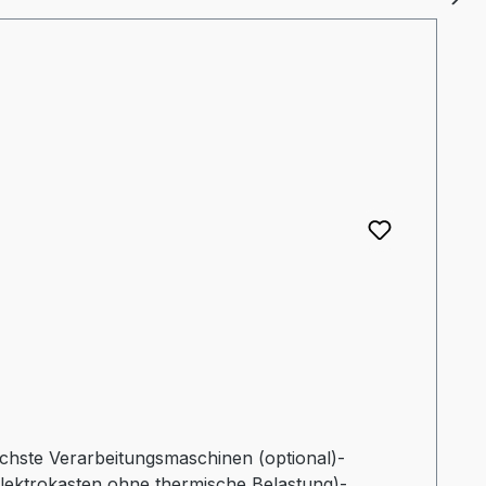
lichste Verarbeitungsmaschinen (optional)-
Elektrokasten ohne thermische Belastung)-