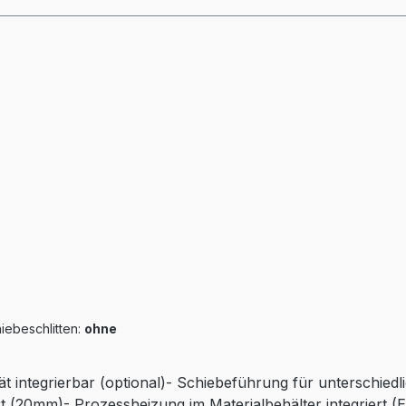
iebeschlitten:
ohne
ät integrierbar (optional)- Schiebeführung für unterschied
t (20mm)- Prozessheizung im Materialbehälter integriert (