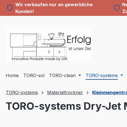
Wir verkaufen nur an gewerbliche
Ne
m Hauptinhalt springen
Zur Suche springen
Zur Hauptnavigation springen
Kunden!
Z
Home
TORO-sol
TORO-clean
TORO-systems
TORO-systems
Materialtrockner
Kleinmengentroc
TORO-systems Dry-Jet M