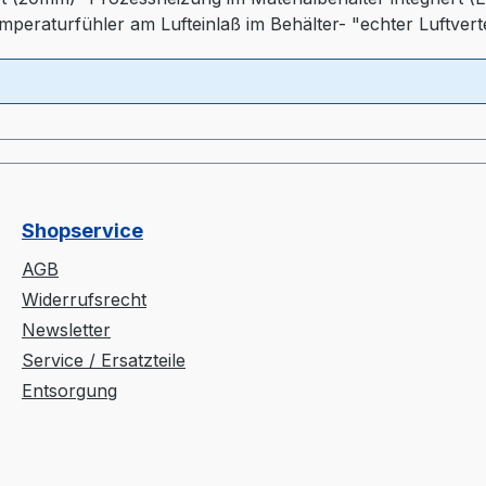
emperaturfühler am Lufteinlaß im Behälter- "echter Luftver
iequalität)- Druckluftüberwachung- Automatischen Abscha
Shopservice
AGB
Widerrufsrecht
Newsletter
Service / Ersatzteile
Entsorgung