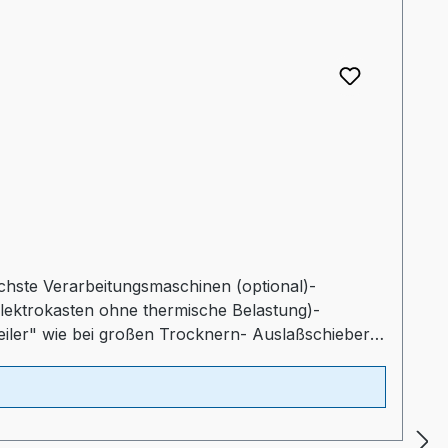
lichste Verarbeitungsmaschinen (optional)-
Elektrokasten ohne thermische Belastung)-
teiler" wie bei großen Trocknern- Auslaßschieber-
ltprogrammProspekt: TORO-systems Dry Jet Mini