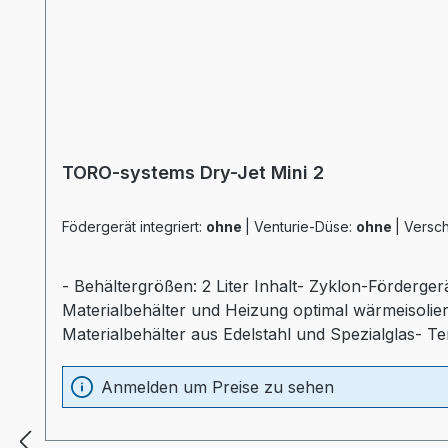
TORO-systems Dry-Jet Mini 2
Födergerät integriert:
ohne
|
Venturie-Düse:
ohne
|
Versch
- Behältergrößen: 2 Liter Inhalt- Zyklon-Förderger
Materialbehälter und Heizung optimal wärmeisolier
Materialbehälter aus Edelstahl und Spezialglas- T
Sichtfenster- separater Heizungsregler (Industr
Anmelden um Preise zu sehen