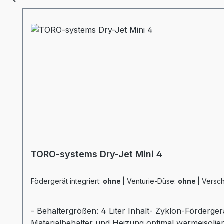
TORO-systems Dry-Jet Mini 4
Födergerät integriert:
ohne
|
Venturie-Düse:
ohne
|
Versch
- Behältergrößen: 4 Liter Inhalt- Zyklon-Förderger
Materialbehälter und Heizung optimal wärmeisolier