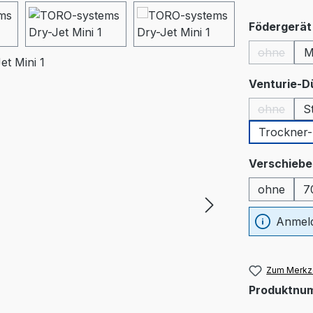
Födergerät 
ohne
M
(Diese Op
Venturie-D
ohne
S
(Diese Op
Trockner-
Verschiebe
ohne
7
Anmeld
Zum Merkze
Produktnu