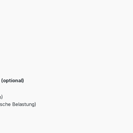
(optional)
m)
ische Belastung)