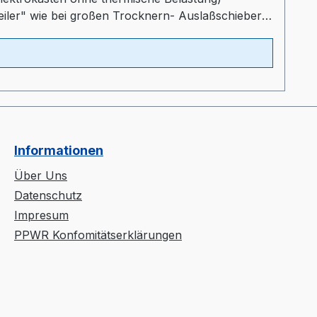
teiler" wie bei großen Trocknern- Auslaßschieber-
ltprogrammProspekt: TORO-systems Dry Jet Mini
Informationen
Über Uns
Datenschutz
Impresum
PPWR Konfomitätserklärungen