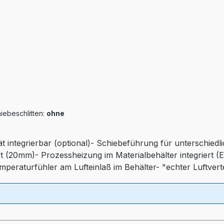
iebeschlitten:
ohne
ät integrierbar (optional)- Schiebeführung für unterschied
t (20mm)- Prozessheizung im Materialbehälter integriert (
emperaturfühler am Lufteinlaß im Behälter- "echter Luftver
iequalität)- Druckluftüberwachung- Automatischen Abscha