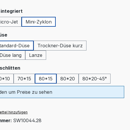
auswählen
integriert
icro-Jet
Mini-Zyklon
tion ist zurzeit nicht verfügbar.)
auswählen
üse
tandard-Düse
Trockner-Düse kurz
tion ist zurzeit nicht verfügbar.)
Düse lang
Lanze
auswählen
schlitten
0*10
70*15
80*15
80*20
80*20-45°
en um Preise zu sehen
ttel hinzufügen
mmer:
SW10044.28