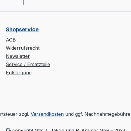
 und
20mm)-
Shopservice
im
AGB
rokasten
Widerrufsrecht
Newsletter
Service / Ersatzteile
 aus
Entsorgung
er am
älter-
iler" wie
knern-
rtsteuer zzgl.
Versandkosten
und ggf. Nachnahmegebühren
parater
copyright GfK T. Jakob und R. Krämer GbR - 2023