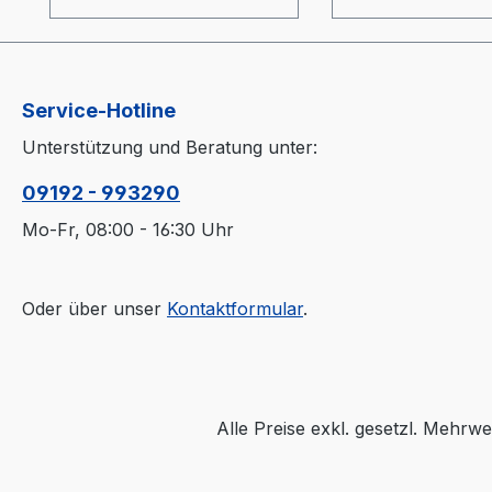
(optional)-
(optional)-
Materialbehälter und
Materialbehälter
Heizung optimal
Heizung optimal
wärmeisoliert (20mm)-
wärmeisoliert (
Service-Hotline
Prozessheizung im
Prozessheizung 
Materialbehälter
Materialbehälter
Unterstützung und Beratung unter:
integriert (Elektrokasten
integriert (Elekt
ohne thermische
ohne thermische
09192 - 993290
Belastung)-
Belastung)-
Mo-Fr, 08:00 - 16:30 Uhr
Materialbehälter aus
Materialbehälter
Edelstahl und
Edelstahl und
Spezialglas-
Spezialglas-
Oder über unser
Kontaktformular
.
Temperaturfühler am
Temperaturfühl
Lufteinlaß im Behälter-
Lufteinlaß im Beh
"echter Luftverteiler" wie
"echter Luftverte
bei großen Trocknern-
bei großen Troc
Auslaßschieber-
Auslaßschieber-
Alle Preise exkl. gesetzl. Mehrwe
Sichtfenster- separater
Sichtfenster- se
Heizungsregler
Heizungsregler