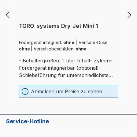
TORO-systems Dry-Jet Mini 1
Födergerät integriert:
ohne
|
Venturie-Düse:
ohne
|
Verschiebeschlitten:
ohne
- Behältergrößen: 1 Liter Inhalt- Zyklon-
Fördergerät integrierbar (optional)-
Schiebeführung für unterschiedlichste
Verarbeitungsmaschinen (optional)-
Materialbehälter und Heizung optimal
Anmelden um Preise zu sehen
wärmeisoliert (20mm)- Prozessheizung im
Materialbehälter integriert (Elektrokasten
ohne thermische Belastung)-
Materialbehälter aus Edelstahl und
Service-Hotline
Spezialglas- Temperaturfühler am
Lufteinlaß im Behälter- "echter