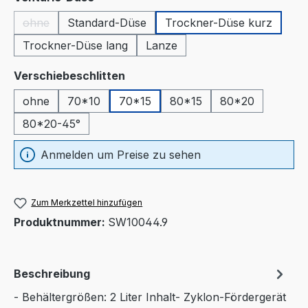
ohne
Standard-Düse
Trockner-Düse kurz
(Diese Option ist zurzeit nicht verfügbar.)
Trockner-Düse lang
Lanze
auswählen
Verschiebeschlitten
ohne
70*10
70*15
80*15
80*20
80*20-45°
Anmelden um Preise zu sehen
Zum Merkzettel hinzufügen
Produktnummer:
SW10044.9
Beschreibung
- Behältergrößen: 2 Liter Inhalt- Zyklon-Fördergerät