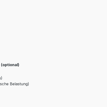
(optional)
m)
ische Belastung)