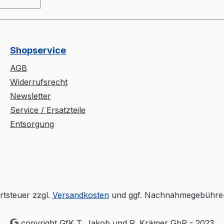
 und
20mm)-
Shopservice
im
AGB
rokasten
Widerrufsrecht
Newsletter
Service / Ersatzteile
 aus
Entsorgung
er am
älter-
iler" wie
knern-
rtsteuer zzgl.
Versandkosten
und ggf. Nachnahmegebühren
parater
copyright GfK T. Jakob und R. Krämer GbR - 2023