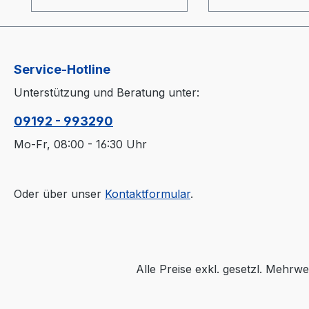
(optional)-
(optional)-
Materialbehälter und
Materialbehälter
Heizung optimal
Heizung optimal
wärmeisoliert (20mm)-
wärmeisoliert (
Service-Hotline
Prozessheizung im
Prozessheizung 
Materialbehälter
Materialbehälter
Unterstützung und Beratung unter:
integriert (Elektrokasten
integriert (Elekt
ohne thermische
ohne thermische
09192 - 993290
Belastung)-
Belastung)-
Mo-Fr, 08:00 - 16:30 Uhr
Materialbehälter aus
Materialbehälter
Edelstahl und
Edelstahl und
Spezialglas-
Spezialglas-
Oder über unser
Kontaktformular
.
Temperaturfühler am
Temperaturfühl
Lufteinlaß im Behälter-
Lufteinlaß im Beh
"echter Luftverteiler" wie
"echter Luftverte
bei großen Trocknern-
bei großen Troc
Auslaßschieber-
Auslaßschieber-
Alle Preise exkl. gesetzl. Mehrwe
Sichtfenster- separater
Sichtfenster- se
Heizungsregler
Heizungsregler