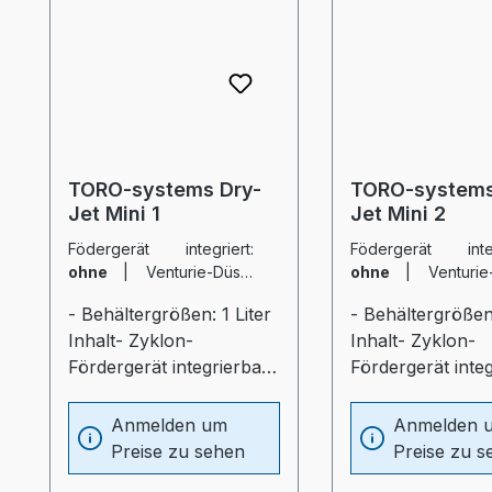
TORO-systems Dry-
TORO-systems
Jet Mini 1
Jet Mini 2
Födergerät integriert:
Födergerät integ
ohne
|
Venturie-Düse:
ohne
|
Venturie
ohne
|
ohn
- Behältergrößen: 1 Liter
- Behältergrößen:
Verschiebeschlitten:
Verschiebeschlitten
Inhalt- Zyklon-
Inhalt- Zyklon-
ohne
ohne
Fördergerät integrierbar
Fördergerät inte
(optional)-
(optional)-
Schiebeführung für
Schiebeführung 
Anmelden um
Anmelden 
unterschiedlichste
unterschiedlichs
Preise zu sehen
Preise zu s
Verarbeitungsmaschinen
Verarbeitungsma