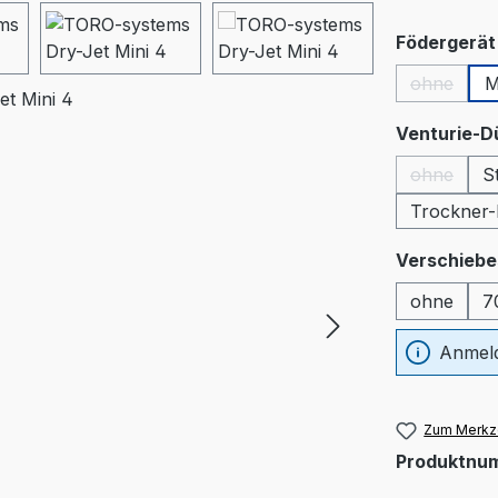
Födergerät 
ohne
M
(Diese Op
Venturie-D
ohne
S
(Diese Op
Trockner-
Verschiebe
ohne
7
Anmeld
Zum Merkze
Produktnu