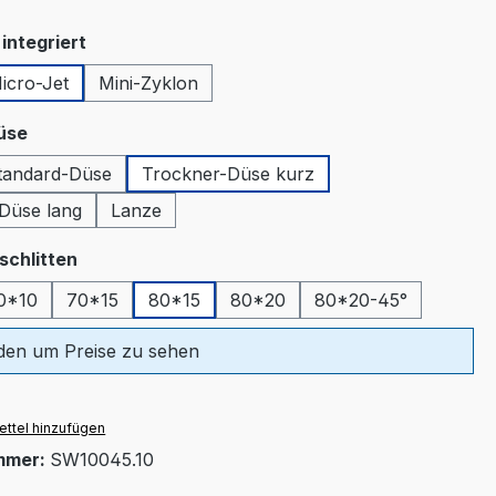
auswählen
integriert
icro-Jet
Mini-Zyklon
tion ist zurzeit nicht verfügbar.)
auswählen
üse
tandard-Düse
Trockner-Düse kurz
tion ist zurzeit nicht verfügbar.)
Düse lang
Lanze
auswählen
schlitten
0*10
70*15
80*15
80*20
80*20-45°
en um Preise zu sehen
ttel hinzufügen
mmer:
SW10045.10