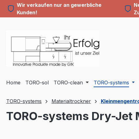
Wir verkaufen nur an gewerbliche
Ne
m Hauptinhalt springen
Zur Suche springen
Zur Hauptnavigation springen
Kunden!
Z
Home
TORO-sol
TORO-clean
TORO-systems
TORO-systems
Materialtrockner
Kleinmengentroc
TORO-systems Dry-Jet M