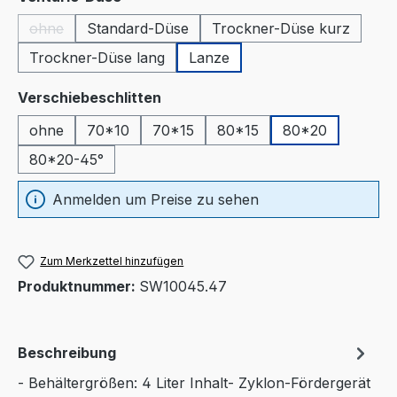
ohne
Standard-Düse
Trockner-Düse kurz
(Diese Option ist zurzeit nicht verfügbar.)
Trockner-Düse lang
Lanze
auswählen
Verschiebeschlitten
ohne
70*10
70*15
80*15
80*20
80*20-45°
Anmelden um Preise zu sehen
Zum Merkzettel hinzufügen
Produktnummer:
SW10045.47
Beschreibung
- Behältergrößen: 4 Liter Inhalt- Zyklon-Fördergerät