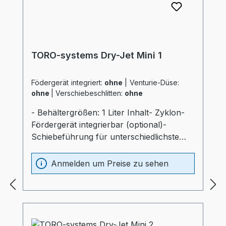
TORO-systems Dry-Jet Mini 1
Födergerät integriert:
ohne
|
Venturie-Düse:
ohne
|
Verschiebeschlitten:
ohne
- Behältergrößen: 1 Liter Inhalt- Zyklon-
Fördergerät integrierbar (optional)-
Schiebeführung für unterschiedlichste
Verarbeitungsmaschinen (optional)-
Materialbehälter und Heizung optimal
Anmelden um Preise zu sehen
wärmeisoliert (20mm)- Prozessheizung im
Materialbehälter integriert (Elektrokasten
ohne thermische Belastung)-
Materialbehälter aus Edelstahl und
Spezialglas- Temperaturfühler am