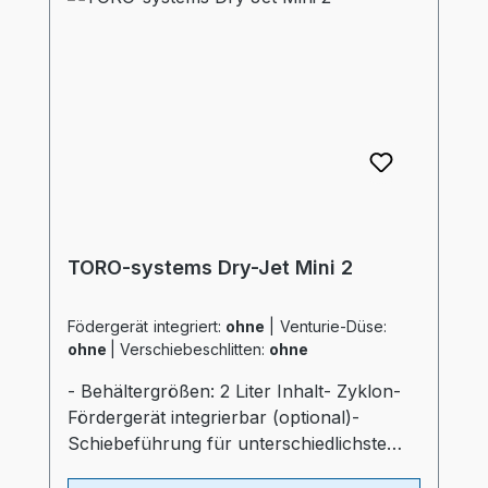
Lufteinlaß im Behälter- "echter
Luftverteiler" wie bei großen Trocknern-
Auslaßschieber- Sichtfenster- separater
Heizungsregler (Industriequalität)-
Druckluftüberwachung- Automatischen
AbschaltprogrammProspekt: TORO-
systems Dry Jet Mini
TORO-systems Dry-Jet Mini 2
Födergerät integriert:
ohne
|
Venturie-Düse:
ohne
|
Verschiebeschlitten:
ohne
- Behältergrößen: 2 Liter Inhalt- Zyklon-
Fördergerät integrierbar (optional)-
Schiebeführung für unterschiedlichste
Verarbeitungsmaschinen (optional)-