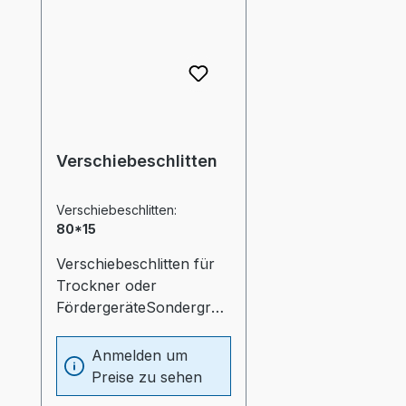
Verschiebeschlitten
Verschiebeschlitten:
80*15
Verschiebeschlitten für
Trockner oder
FördergeräteSondergröß
en bitte anfragen.
Anmelden um
Preise zu sehen