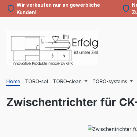
Wir verkaufen nur an gewerbliche
Ne
m Hauptinhalt springen
Zur Suche springen
Zur Hauptnavigation springen
Kunden!
Z
Home
TORO-sol
TORO-clean
TORO-systems
Zwischentrichter für CK
Bildergalerie überspringen