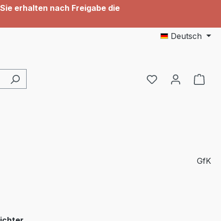
Sie erhalten nach Freigabe die
Deutsch
Du hast 0 Produ
GfK
auswählen
ichter