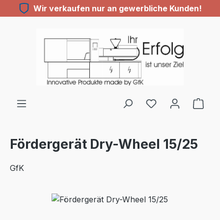
Wir verkaufen nur an gewerbliche Kunden!
Zum Hauptinhalt springen
Du hast 0 Produ
Fördergerät Dry-Wheel 15/25
GfK
Bildergalerie überspringen