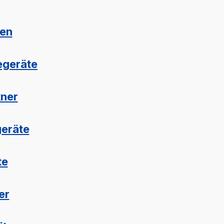
len
geräte
kner
geräte
te
er