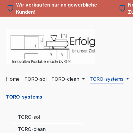
Wir verkaufen nur an gewerbliche
Ne
m Hauptinhalt springen
Zur Suche springen
Zur Hauptnavigation springen
Kunden!
Z
Home
TORO-sol
TORO-clean
TORO-systems
TORO-systems
TORO-sol
TORO-clean