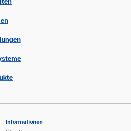
iten
nen
lungen
systeme
ukte
Informationen