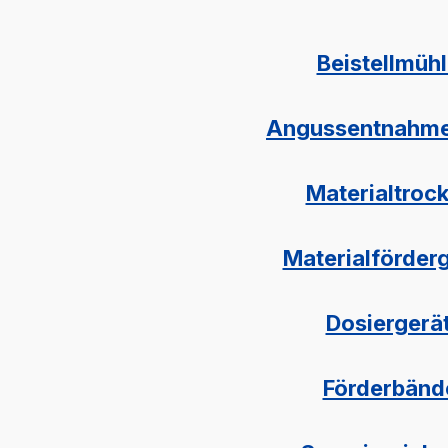
Beistellmüh
Angussentnahme
Materialtroc
Materialförder
Dosiergerä
Förderbänd