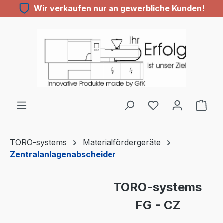
Wir verkaufen nur an gewerbliche Kunden!
Zum Hauptinhalt springen
Du hast 0 Produ
TORO-systems
Materialfördergeräte
Zentralanlagenabscheider
Bildergalerie überspringen
TORO-systems
FG - CZ