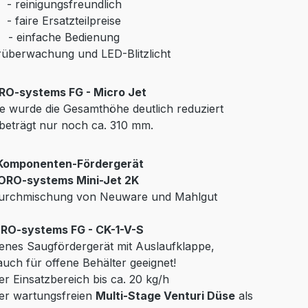
-
reinigungsfreundlich
-
faire Ersatzteilpreise
-
einfache Bedienung
rüberwachung und LED-Blitzlicht
RO-systems FG - Micro Jet
he wurde die Gesamthöhe deutlich reduziert
beträgt nur noch ca. 310 mm.
Komponenten-Fördergerät
ORO-systems Mini-Jet 2K
 Durchmischung von Neuware und Mahlgut
RO-systems FG - CK-1-V-S
benes Saugfördergerät mit Auslaufklappe,
auch für offene Behälter geeignet!
er Einsatzbereich bis ca. 20 kg/h
ner wartungsfreien
Multi-Stage Venturi Düse
als