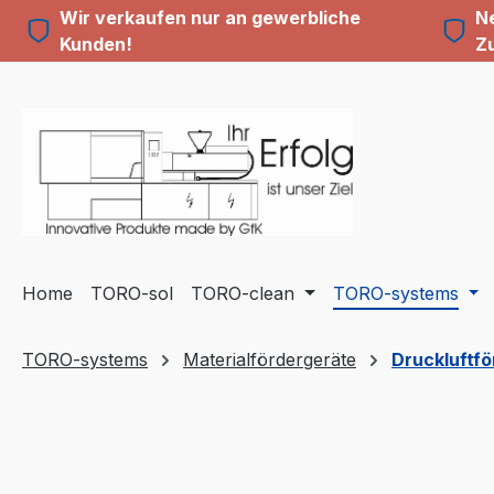
Wir verkaufen nur an gewerbliche
Ne
m Hauptinhalt springen
Zur Suche springen
Zur Hauptnavigation springen
Kunden!
Z
Home
TORO-sol
TORO-clean
TORO-systems
TORO-systems
Materialfördergeräte
Druckluftf
Bildergalerie überspringen