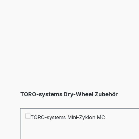
Produktgalerie überspringen
TORO-systems Dry-Wheel Zubehör