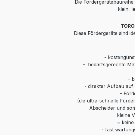
Die Fördergerätebaureihe 
klein, 
TORO-
Diese Fördergeräte sind id
-
kostengünst
-
bedarfsgerechte Mat
-
b
-
direkter Aufbau auf
-
Förd
(die ultra-schnelle Förd
Abscheider und som
kleine 
= keine
-
fast wartungs