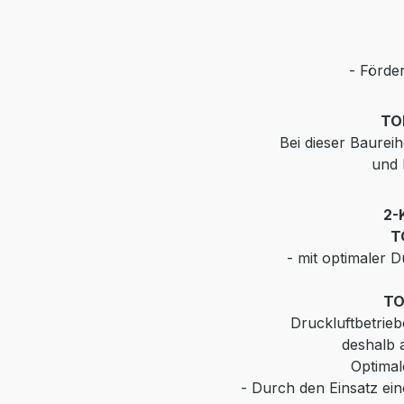
- Förde
TO
Bei dieser Baurei
und 
2-
T
- mit optimaler
TO
Druckluftbetrie
deshalb 
Optimal
-
Durch den Einsatz ei