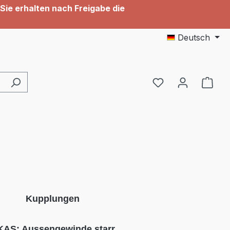
Sie erhalten nach Freigabe die
Deutsch
Du hast 0 Produ
Kupplungen
AS: Aussengewinde starr