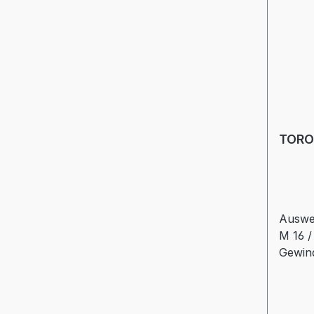
TORO
Auswe
M 16 
Gewin
mmD: 
mmGL:
mmdz: