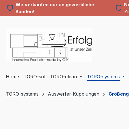
Wir verkaufen nur an gewerbliche
Ne
m Hauptinhalt springen
Zur Suche springen
Zur Hauptnavigation springen
Kunden!
Z
Home
TORO-sol
TORO-clean
TORO-systems
TORO-systems
Auswerfer-Kupplungen
Größeng