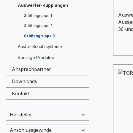
Auswerfer-Kupplungen
Auswe
Größengruppe 1
Ausse
Größengruppe 2
36 und
Gewin
Größengruppe 3
mmGL:
Ausfall-Schutzsysteme
mmD: 
mmdz:
Sonstige Produkte
Auswe
Ansprechpartner
Eintau
Downloads
Kontakt
Hersteller
Anschlussgewinde