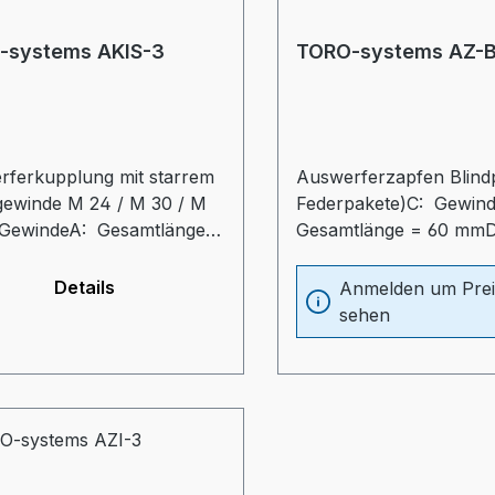
-systems AKIS-3
TORO-systems AZ-
rferkupplung mit starrem
Auswerferzapfen Blindp
gewinde M 24 / M 30 / M
Federpakete)C: Gewin
 GewindeA: Gesamtlänge =
Gesamtlänge = 60 mmD
mGL: Gewindelänge = 50
Durchmesser = 65 mmd
Durchmesser
Durchmesser Auswerfe
Details
Anmelden um Prei
dehülse = 50 mmD:
= 42 mmtz: Eintauchtie
sehen
ndurchmesser = 80 mmdz:
= 50 mm
messer Auswerferzapfen
mtz: Eintauchtiefe Zapfen
mm