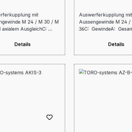
rferkupplung mit
Auswerferkupplung mit
ngewinde M 24 / M 30 / M
Aussengewinde M 24 /
 axialem AusgleichC:
36C: GewindeA: Gesam
deA: Gesamtlänge = 175
150 mmGL: Gewindelän
 Gewindelänge = 70
mmD: Aussendurchmes
Details
Details
Aussendurchmesser = 80
mmdz: Durchmesser
 Durchmesser
Auswerferzapfen = 42
rferzapfen = 42 mmtz:
Eintauchtiefe Zapfen 
chtiefe Zapfen = 50 mm