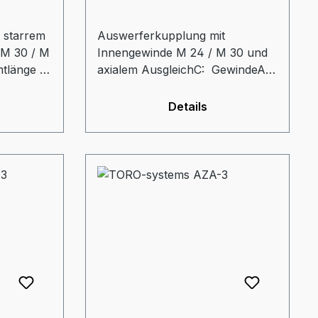
 starrem
Auswerferkupplung mit
 M 30 / M
Innengewinde M 24 / M 30 und
tlänge =
axialem AusgleichC: GewindeA:
ge = 70
Gesamtlänge = 150 mmGL:
ser = 80
Gewindelänge = 50 mmd:
Details
Durchmesser Gewindehülse = 41
 mmtz:
mmD: Aussendurchmesser = 80
= 50 mm
mmdz: Durchmesser
Auswerferzapfen = 42 mmtz:
Eintauchtiefe Zapfen = 50 mm