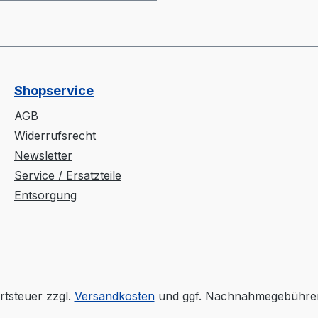
rferzapfen = 42 mmtz:
chtiefe Zapfen = 50 mm
Shopservice
AGB
Widerrufsrecht
Newsletter
Service / Ersatzteile
Entsorgung
rtsteuer zzgl.
Versandkosten
und ggf. Nachnahmegebühren