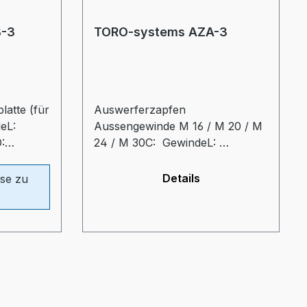
B-3
TORO-systems AZA-3
latte (für
Auswerferzapfen
deL:
Aussengewinde M 16 / M 20 / M
:
24 / M 30C: GewindeL:
z:
Gesamtlänge = 100 mmGL:
rzapfen
Gewindelänge = 40 mmdz:
Details
se zu
fe Zapfen
Durchmesser Auswerferzapfen
= 42 mmtz: Eintauchtiefe Zapfen
= 50 mm