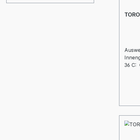
TORO
Auswe
Innen
36 C:
135 m
mmd: 
Gewin
Ausse
Durch
= 42 m
= 50 