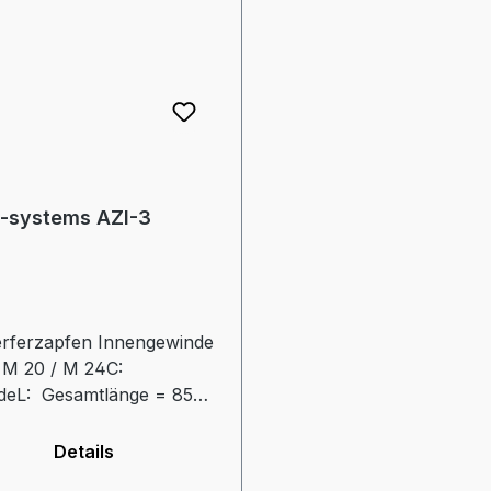
-systems AZI-3
rferzapfen Innengewinde
/ M 20 / M 24C:
deL: Gesamtlänge = 85
Aussendurchmesser: 45
 Gewindelänge = 35
Details
 Durchmesser