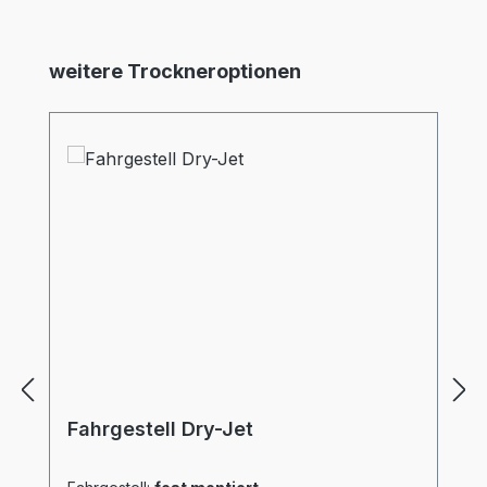
Produktgalerie überspringen
weitere Trockneroptionen
Fahrgestell Dry-Jet