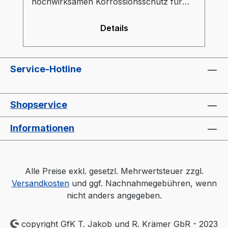
hochwirksamen Korrossionsschutz für
Formen und Werkzeuge.TORO-sol C31 ist
dünnflüssig und verdrängt Wasser
Details
nachhaltig, löst vorhandenen Rost und
verfügt über exzellente
Schmiereigenschaften.
Service-Hotline
Shopservice
Informationen
Alle Preise exkl. gesetzl. Mehrwertsteuer zzgl.
Versandkosten
und ggf. Nachnahmegebühren, wenn
nicht anders angegeben.
copyright GfK T. Jakob und R. Krämer GbR - 2023