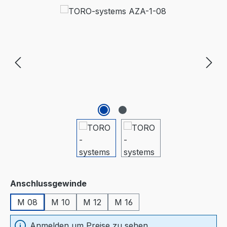
Bildergalerie überspringen
auswählen
Anschlussgewinde
M 08
M 10
M 12
M 16
Anmelden um Preise zu sehen