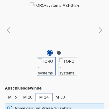
Bildergalerie überspringen
auswählen
Anschlussgewinde
M 16
M 20
M 24
M 30
Anmelden um Preise zu sehen