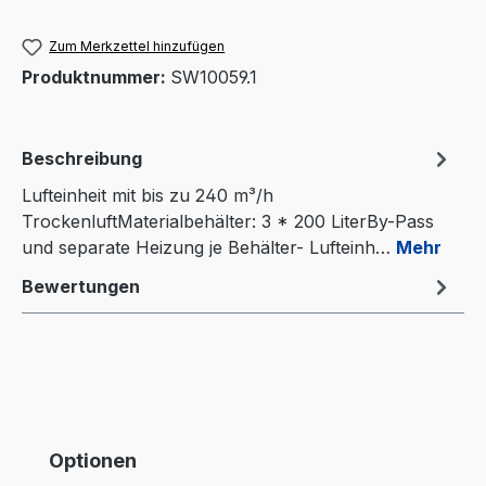
Zum Merkzettel hinzufügen
Produktnummer:
SW10059.1
Beschreibung
Lufteinheit mit bis zu 240 m³/h
TrockenluftMaterialbehälter: 3 * 200 LiterBy-Pass
und separate Heizung je Behälter- Lufteinh…
Mehr
Bewertungen
Produktgalerie überspringen
Optionen