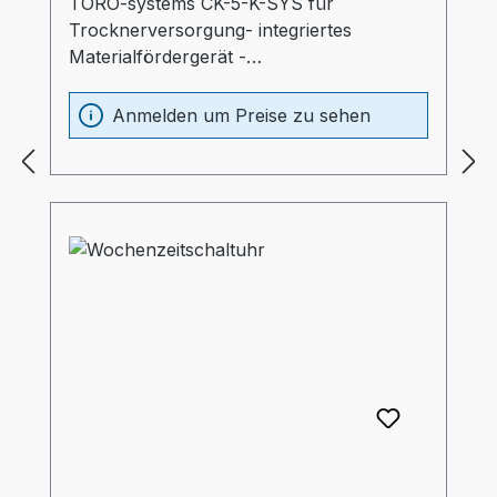
TORO-systems CK-5-K-SYS für
Trocknerversorgung- integriertes
Materialfördergerät -
Übertrocknungsschutz
(Absenktemperatur nach eingestellter
Anmelden um Preise zu sehen
Zeit)