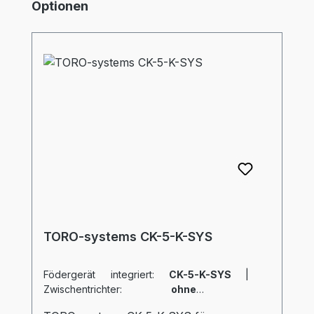
Produktgalerie überspringen
Optionen
TORO-systems CK-5-K-SYS
Födergerät integriert:
CK-5-K-SYS
|
Zwischentrichter:
ohne
|
Verschiebeschlitten:
ohne