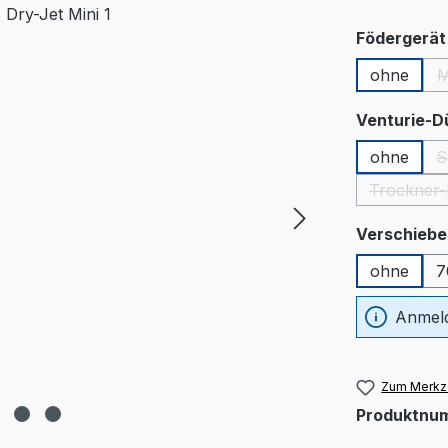
Födergerät 
ohne
M
Venturie-D
ohne
S
Trockner-
Verschiebe
ohne
7
Anmeld
Zum Merkze
Produktnu