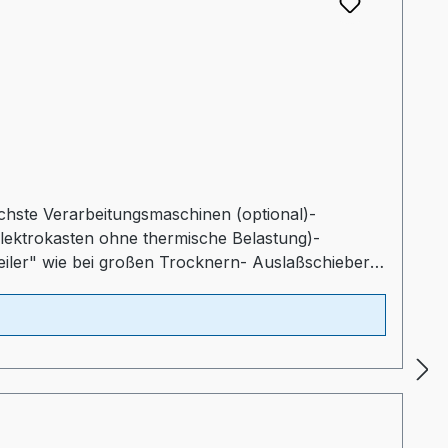
lichste Verarbeitungsmaschinen (optional)-
Elektrokasten ohne thermische Belastung)-
teiler" wie bei großen Trocknern- Auslaßschieber-
ltprogrammProspekt: TORO-systems Dry Jet Mini