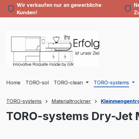
Wir verkaufen nur an gewerbliche
Ne
m Hauptinhalt springen
Zur Suche springen
Zur Hauptnavigation springen
Kunden!
Z
Home
TORO-sol
TORO-clean
TORO-systems
TORO-systems
Materialtrockner
Kleinmengentroc
TORO-systems Dry-Jet M