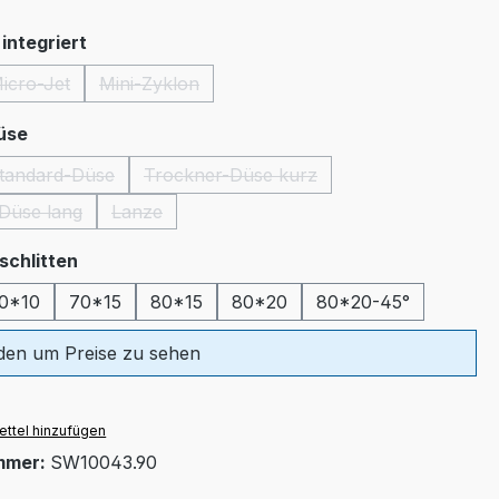
auswählen
integriert
icro-Jet
Mini-Zyklon
(Diese Option ist zurzeit nicht verfügbar.)
(Diese Option ist zurzeit nicht verfügbar.)
auswählen
üse
tandard-Düse
Trockner-Düse kurz
(Diese Option ist zurzeit nicht verfügbar.)
(Diese Option ist zurzeit nicht verfüg
Düse lang
Lanze
(Diese Option ist zurzeit nicht verfügbar.)
(Diese Option ist zurzeit nicht verfügbar.)
auswählen
schlitten
0*10
70*15
80*15
80*20
80*20-45°
en um Preise zu sehen
ttel hinzufügen
mmer:
SW10043.90