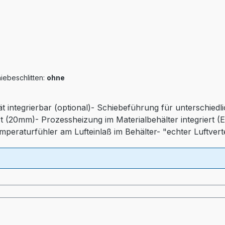
iebeschlitten:
ohne
ät integrierbar (optional)- Schiebeführung für unterschied
t (20mm)- Prozessheizung im Materialbehälter integriert (
emperaturfühler am Lufteinlaß im Behälter- "echter Luftver
iequalität)- Druckluftüberwachung- Automatischen Abscha