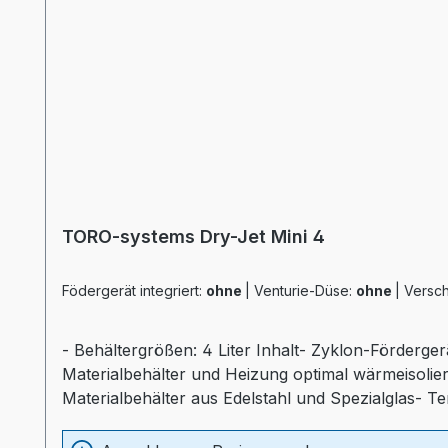
TORO-systems Dry-Jet Mini 4
Födergerät integriert:
ohne
|
Venturie-Düse:
ohne
|
Versch
- Behältergrößen: 4 Liter Inhalt- Zyklon-Förderger
Materialbehälter und Heizung optimal wärmeisolier
Materialbehälter aus Edelstahl und Spezialglas- T
Sichtfenster- separater Heizungsregler (Industr