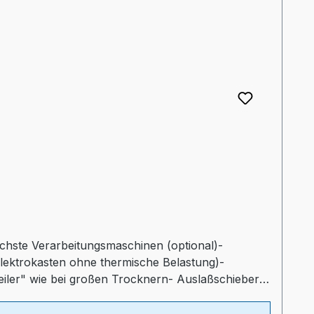
lichste Verarbeitungsmaschinen (optional)-
Elektrokasten ohne thermische Belastung)-
teiler" wie bei großen Trocknern- Auslaßschieber-
ltprogrammProspekt: TORO-systems Dry Jet Mini