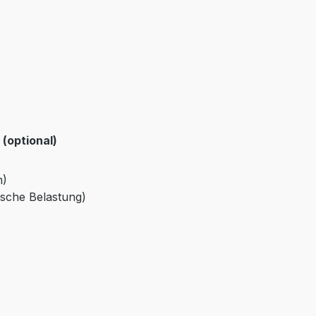
(optional)
m)
ische Belastung)