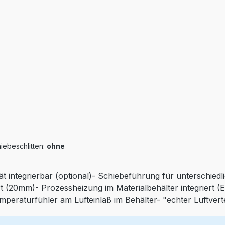
iebeschlitten:
ohne
ät integrierbar (optional)- Schiebeführung für unterschied
t (20mm)- Prozessheizung im Materialbehälter integriert (
emperaturfühler am Lufteinlaß im Behälter- "echter Luftver
iequalität)- Druckluftüberwachung- Automatischen Abscha