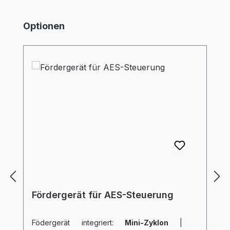
Produktgalerie überspringen
Optionen
Fördergerät für AES-Steuerung
Födergerät integriert:
Mini-Zyklon
|