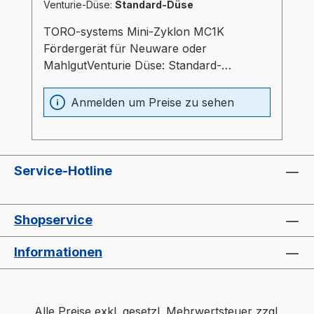
Venturie-Düse:
Standard-Düse
TORO-systems Mini-Zyklon MC1K
Fördergerät für Neuware oder
MahlgutVenturie Düse: Standard-
Düseintegriertes Materialfördergerät für
AES-SteuerungBedienung erfolgt über
Anmelden um Preise zu sehen
Trocknersteuerung
Service-Hotline
Shopservice
Informationen
Alle Preise exkl. gesetzl. Mehrwertsteuer zzgl.