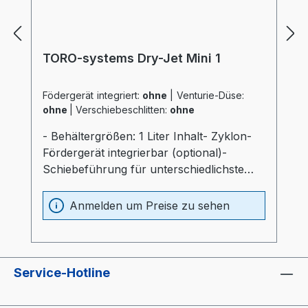
TORO-systems Dry-Jet Mini 1
Födergerät integriert:
ohne
|
Venturie-Düse:
ohne
|
Verschiebeschlitten:
ohne
- Behältergrößen: 1 Liter Inhalt- Zyklon-
Fördergerät integrierbar (optional)-
Schiebeführung für unterschiedlichste
Verarbeitungsmaschinen (optional)-
Materialbehälter und Heizung optimal
Anmelden um Preise zu sehen
wärmeisoliert (20mm)- Prozessheizung im
Materialbehälter integriert (Elektrokasten
ohne thermische Belastung)-
Materialbehälter aus Edelstahl und
Service-Hotline
Spezialglas- Temperaturfühler am
Lufteinlaß im Behälter- "echter