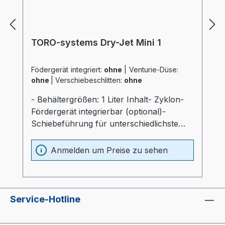
TORO-systems Dry-Jet Mini 1
Födergerät integriert:
ohne
|
Venturie-Düse:
ohne
|
Verschiebeschlitten:
ohne
- Behältergrößen: 1 Liter Inhalt- Zyklon-
Fördergerät integrierbar (optional)-
Schiebeführung für unterschiedlichste
Verarbeitungsmaschinen (optional)-
Materialbehälter und Heizung optimal
Anmelden um Preise zu sehen
wärmeisoliert (20mm)- Prozessheizung im
Materialbehälter integriert (Elektrokasten
ohne thermische Belastung)-
Materialbehälter aus Edelstahl und
Service-Hotline
Spezialglas- Temperaturfühler am
Lufteinlaß im Behälter- "echter